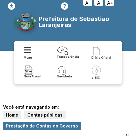
A-
A
A+
Prefeitura de Sebastião
Laranjeiras
Transparência
Menu
Diário Oficial
Nota Fiscal
Ouvidoria
e-SIC
Você está navegando em:
Home
Contas públicas
Prestação de Contas do Governo