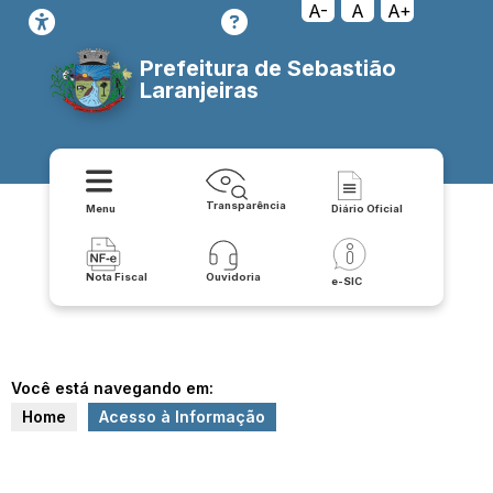
A-
A
A+
Prefeitura de Sebastião
Laranjeiras
Transparência
Menu
Diário Oficial
Nota Fiscal
Ouvidoria
e-SIC
Você está navegando em:
Home
Acesso à Informação