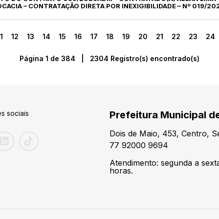
OCACIA – CONTRATAÇÃO DIRETA POR INEXIGIBILIDADE – Nº 019/20
1
12
13
14
15
16
17
18
19
20
21
22
23
24
Página 1 de 384 | 2304 Registro(s) encontrado(s)
s sociais
Prefeitura Municipal d
Dois de Maio, 453, Centro, S
77 92000 9694
Atendimento: segunda a sexta
horas.