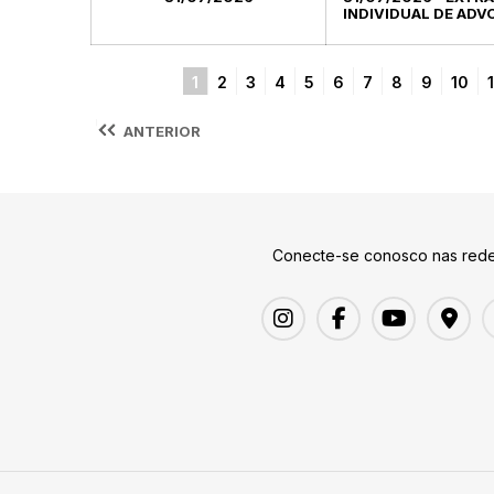
INDIVIDUAL DE ADV
1
2
3
4
5
6
7
8
9
10
1
ANTERIOR
Conecte-se conosco nas rede