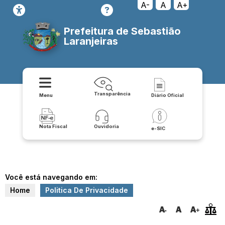
A-
A
A+
Prefeitura de Sebastião
Laranjeiras
Transparência
Menu
Diário Oficial
Nota Fiscal
Ouvidoria
e-SIC
Você está navegando em:
Home
Politica De Privacidade