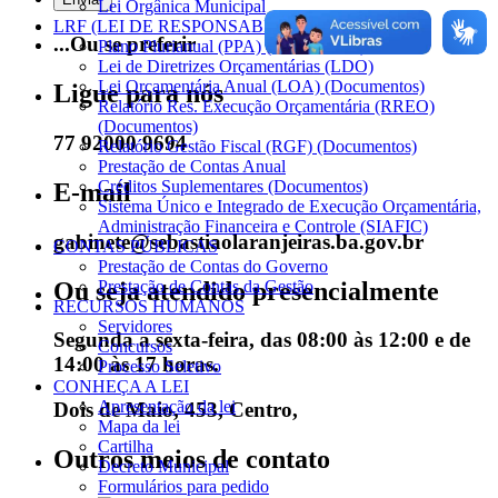
Lei Orgânica Municipal
LRF (LEI DE RESPONSABILIDADE FISCAL)
...Ou se preferir
Plano Plurianual (PPA) (Documentos)
Lei de Diretrizes Orçamentárias (LDO)
Lei Orçamentária Anual (LOA) (Documentos)
Ligue para nós
Relatório Res. Execução Orçamentária (RREO)
(Documentos)
77 92000 9694
Relatório Gestão Fiscal (RGF) (Documentos)
Prestação de Contas Anual
Créditos Suplementares (Documentos)
E-mail
Sistema Único e Integrado de Execução Orçamentária,
Administração Financeira e Controle (SIAFIC)
gabinete@sebastiaolaranjeiras.ba.gov.br
CONTAS PÚBLICAS
Prestação de Contas do Governo
Ou seja atendido presencialmente
Prestação de Contas da Gestão
RECURSOS HUMANOS
Servidores
Segunda a sexta-feira, das 08:00 às 12:00 e de
Concursos
14:00 às 17 horas.
Processo Seletivo
CONHEÇA A LEI
Apresentação da lei
Dois de Maio, 453, Centro,
Mapa da lei
Cartilha
Outros meios de contato
Decreto Municipal
Formulários para pedido