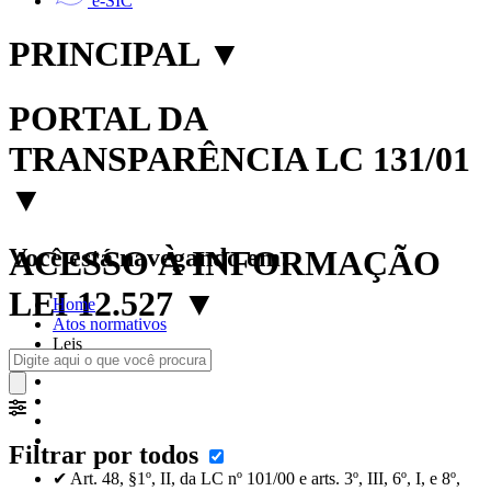
e-SIC
PRINCIPAL
▼
PORTAL DA
TRANSPARÊNCIA LC 131/01
▼
Você está navegando em:
ACESSO À INFORMAÇÃO
LEI 12.527
▼
Home
Atos normativos
Leis
Filtrar por todos
✔ Art. 48, §1º, II, da LC nº 101/00 e arts. 3º, III, 6º, I, e 8º,