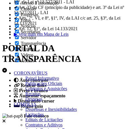
§2º, da Lei nº 12.527/2011 - LAI
Acesso à Informação
✔ Art. 37 da CF (princípio da publicidade) e art. 3º da Lei nº
Cidadão
12.527/2011 - LAI
Empresas
✔ Arts. 7º, VI, e 8º, §1º, IV, da LAI c/c art. 25, §3º, da Lei
Fotos
14.133/2021
Notícias
✔ Art. 12, §1º, da Lei 14.133/2021
Secretarias
▶ Veja mais em Mapa de Leis
Servidor
Transparência
PORTAL DA
Turistas
Videos
TRANSPARÊNCIA
Áudios
CORONAVÍRUS
Painel Informativo
Auto contraste
Publicações Oficiais
Realçar links
Contratos e Aquisições
Preto e branco
Receitas
Aumentar espaçamento
Despesas
Destacando cursor
COMPRAS
Regua guia
Dispensas e Inexigibilidades
Licitações
Fale conosco
Editais de Licitações
Contratos e Aditivos