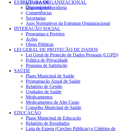
ESTRUTURA ORGANIZACIONAL
e-SIC
Organograma
Ouvidoria
Competências
Secretarias
Atos Normativos da Estrutura Organizacional
INTERAÇÃO SOCIAL
Programas e Projetos
Ações
Obras Públicas
LEI GERAL DE PROTEÇÃO DE DADOS
Lei Geral de Proteção de Dados Pessoais (LGPD)
Politica de Privacidade
Pesquisa de Satisfação
SAÚDE
Plano Municipal de Saúde
Programação Anual de Saúde
Relatório de Gestão
Unidades de Saúde
Medicamentos
Medicamentos de Alto Custo
Conselho Municipal de Saúde
EDUCAÇÃO
Plano Municipal de Educação
Relatório de Resultados
Lista de Espera (Creches Públicas) e Critérios de